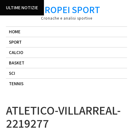
Skip
EUROPEI SPORT
ULTIME NOTIZIE
to
content
Cronache e analisi sportive
HOME
SPORT
CALCIO
BASKET
SCI
TENNIS
ATLETICO-VILLARREAL-
2219277