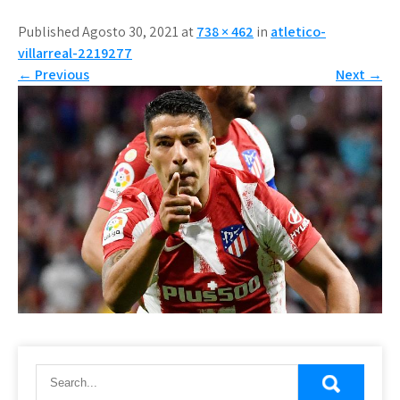
Published Agosto 30, 2021 at
738 × 462
in
atletico-
villarreal-2219277
←
Previous
Next
→