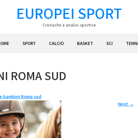
EUROPEI SPORT
Cronache e analisi sportive
HOME
SPORT
CALCIO
BASKET
SCI
TENN
NI ROMA SUD
e bambini Roma sud
Next
→