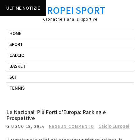
Skip
EUROPEI SPORT
ULTIME NOTIZIE
to
content
Cronache e analisi sportive
HOME
SPORT
CALCIO
BASKET
SCI
TENNIS
Le Nazionali Più Forti d’Europa: Ranking e
Prospettive
Calcio Europei
GIUGNO 12, 2026
NESSUN COMMENTO