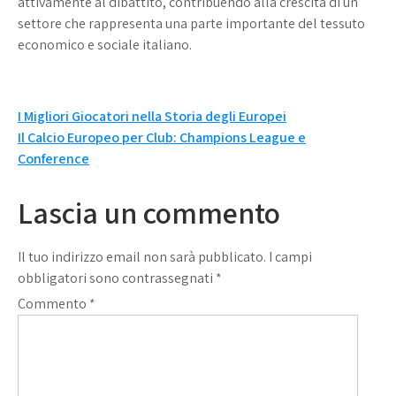
attivamente al dibattito, contribuendo alla crescita di un
settore che rappresenta una parte importante del tessuto
economico e sociale italiano.
Navigazione
I Migliori Giocatori nella Storia degli Europei
Il Calcio Europeo per Club: Champions League e
articoli
Conference
Lascia un commento
Il tuo indirizzo email non sarà pubblicato.
I campi
obbligatori sono contrassegnati
*
Commento
*